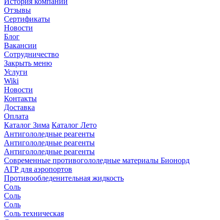
История компании
Отзывы
Сертификаты
Новости
Блог
Вакансии
Сотрудничество
Закрыть меню
Услуги
Wiki
Новости
Контакты
Доставка
Оплата
Каталог Зима
Каталог Лето
Антигололедные реагенты
Антигололедные реагенты
Антигололедные реагенты
Современные противогололедные материалы Бионорд
АГР для аэропортов
Противообледенительная жидкость
Соль
Соль
Соль
Соль техническая