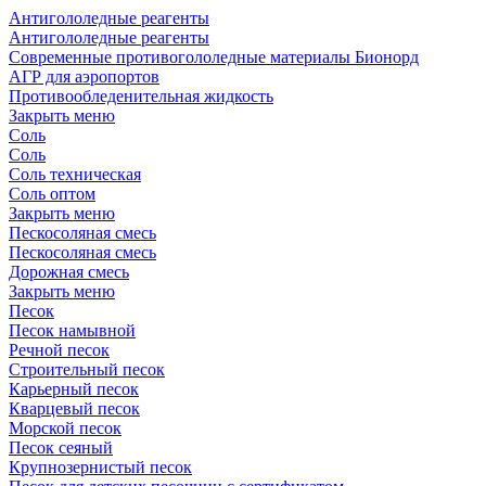
Антигололедные реагенты
Антигололедные реагенты
Современные противогололедные материалы Бионорд
АГР для аэропортов
Противообледенительная жидкость
Закрыть меню
Соль
Соль
Соль техническая
Соль оптом
Закрыть меню
Пескосоляная смесь
Пескосоляная смесь
Дорожная смесь
Закрыть меню
Песок
Песок намывной
Речной песок
Строительный песок
Карьерный песок
Кварцевый песок
Морской песок
Песок сеяный
Крупнозернистый песок