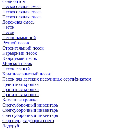
Соль оптом
Пескосоляная смесь
Пескосоляная смесь
Пескосоляная смесь
Дорожная смесь
Песок
Песок
Песок намывной
Речной песок
Строительный песок
Карьерный песок
Кварцевый песок
Морской песок
Песок сеяный
Крупнозернистый песок
Песок для детских песочниц,с сертификатом
Гранитная крошка
Гранитная крошка
Гранитная крошка
Каменная крошка
Cнегоуборочный инвентарь
Cнегоуборочный инвентарь
Снегоуборочный инвентарь
Скрепер для уборки снега
Ледоруб