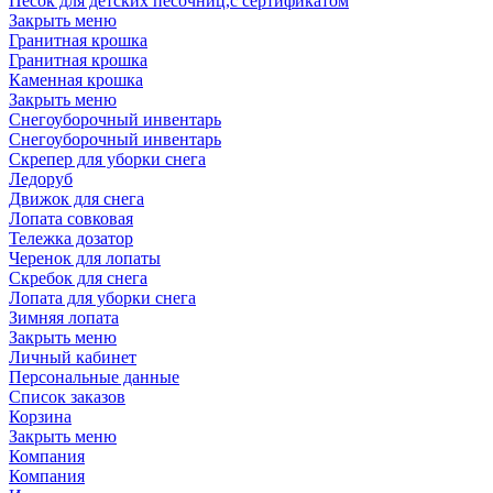
Песок для детских песочниц,с сертификатом
Закрыть меню
Гранитная крошка
Гранитная крошка
Каменная крошка
Закрыть меню
Cнегоуборочный инвентарь
Снегоуборочный инвентарь
Скрепер для уборки снега
Ледоруб
Движок для снега
Лопата совковая
Тележка дозатор
Черенок для лопаты
Скребок для снега
Лопата для уборки снега
Зимняя лопата
Закрыть меню
Личный кабинет
Персональные данные
Список заказов
Корзина
Закрыть меню
Компания
Компания