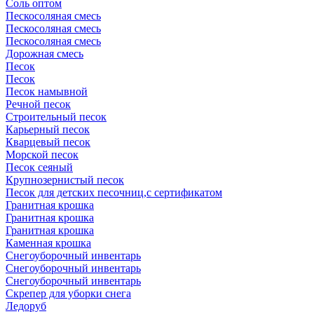
Соль оптом
Пескосоляная смесь
Пескосоляная смесь
Пескосоляная смесь
Дорожная смесь
Песок
Песок
Песок намывной
Речной песок
Строительный песок
Карьерный песок
Кварцевый песок
Морской песок
Песок сеяный
Крупнозернистый песок
Песок для детских песочниц,с сертификатом
Гранитная крошка
Гранитная крошка
Гранитная крошка
Каменная крошка
Cнегоуборочный инвентарь
Cнегоуборочный инвентарь
Снегоуборочный инвентарь
Скрепер для уборки снега
Ледоруб