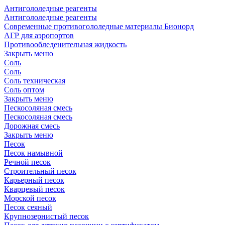
Антигололедные реагенты
Антигололедные реагенты
Современные противогололедные материалы Бионорд
АГР для аэропортов
Противообледенительная жидкость
Закрыть меню
Соль
Соль
Соль техническая
Соль оптом
Закрыть меню
Пескосоляная смесь
Пескосоляная смесь
Дорожная смесь
Закрыть меню
Песок
Песок намывной
Речной песок
Строительный песок
Карьерный песок
Кварцевый песок
Морской песок
Песок сеяный
Крупнозернистый песок