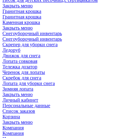
Песок для детских песочниц,с сертификатом
Закрыть меню
Гранитная крошка
Гранитная крошка
Каменная крошка
Закрыть меню
Cнегоуборочный инвентарь
Снегоуборочный инвентарь
Скрепер для уборки снега
Ледоруб
Движок для снега
Лопата совковая
Тележка дозатор
Черенок для лопаты
Скребок для снега
Лопата для уборки снега
Зимняя лопата
Закрыть меню
Личный кабинет
Персональные данные
Список заказов
Корзина
Закрыть меню
Компания
Компания