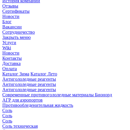
История компании
Отзывы
Сертификаты
Новости
Блог
Вакансии
Сотрудничество
Закрыть меню
Услуги
Wiki
Новости
Контакты
Доставка
Оплата
Каталог Зима
Каталог Лето
Антигололедные реагенты
Антигололедные реагенты
Антигололедные реагенты
Современные противогололедные материалы Бионорд
АГР для аэропортов
Противообледенительная жидкость
Соль
Соль
Соль
Соль техническая