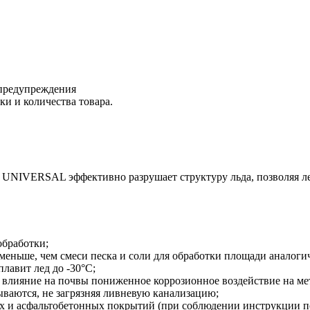
 предупреждения
ки и количества товара.
VERSAL эффективно разрушает структуру льда, позволяя легк
обработки;
 меньше, чем смеси песка и соли для обработки площади аналоги
лавит лед до -30°С;
е влияние на почвы пониженное коррозионное воздействие на ме
ываются, не загрязняя ливневую канализацию;
ых и асфальтобетонных покрытий (при соблюдении инструкции 