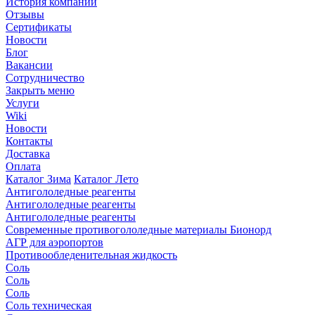
История компании
Отзывы
Сертификаты
Новости
Блог
Вакансии
Сотрудничество
Закрыть меню
Услуги
Wiki
Новости
Контакты
Доставка
Оплата
Каталог Зима
Каталог Лето
Антигололедные реагенты
Антигололедные реагенты
Антигололедные реагенты
Современные противогололедные материалы Бионорд
АГР для аэропортов
Противообледенительная жидкость
Соль
Соль
Соль
Соль техническая