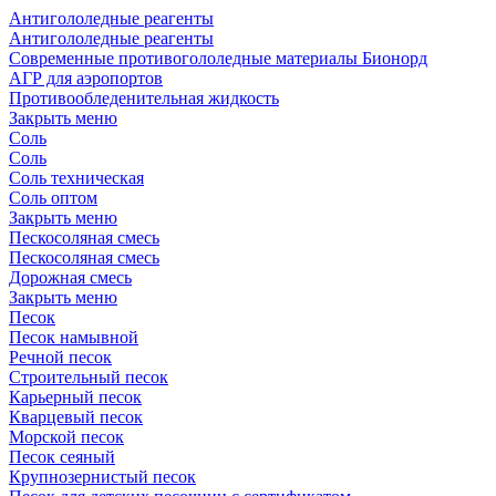
Антигололедные реагенты
Антигололедные реагенты
Современные противогололедные материалы Бионорд
АГР для аэропортов
Противообледенительная жидкость
Закрыть меню
Соль
Соль
Соль техническая
Соль оптом
Закрыть меню
Пескосоляная смесь
Пескосоляная смесь
Дорожная смесь
Закрыть меню
Песок
Песок намывной
Речной песок
Строительный песок
Карьерный песок
Кварцевый песок
Морской песок
Песок сеяный
Крупнозернистый песок