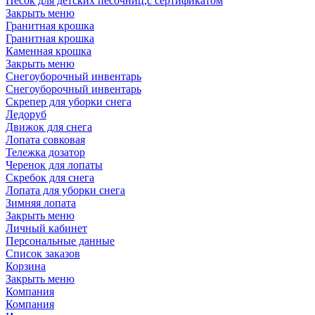
Песок для детских песочниц,с сертификатом
Закрыть меню
Гранитная крошка
Гранитная крошка
Каменная крошка
Закрыть меню
Cнегоуборочный инвентарь
Снегоуборочный инвентарь
Скрепер для уборки снега
Ледоруб
Движок для снега
Лопата совковая
Тележка дозатор
Черенок для лопаты
Скребок для снега
Лопата для уборки снега
Зимняя лопата
Закрыть меню
Личный кабинет
Персональные данные
Список заказов
Корзина
Закрыть меню
Компания
Компания