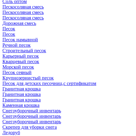
Соль оптом
Пескосоляная смесь
Пескосоляная смесь
Пескосоляная смесь
Дорожная смесь
Песок
Песок
Песок намывной
Речной песок
Строительный песок
Карьерный песок
Кварцевый песок
Морской песок
Песок сеяный
Крупнозернистый песок
Песок для детских песочниц,с сертификатом
Гранитная крошка
Гранитная крошка
Гранитная крошка
Каменная крошка
Cнегоуборочный инвентарь
Cнегоуборочный инвентарь
Снегоуборочный инвентарь
Скрепер для уборки снега
Ледоруб