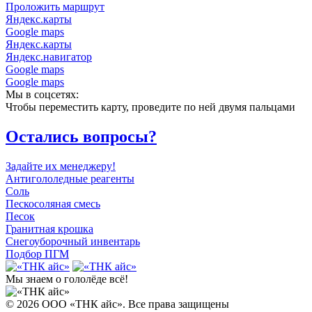
Проложить маршрут
Яндекс.карты
Google maps
Яндекс.карты
Яндекс.навигатор
Google maps
Google maps
Мы в соцсетях:
Чтобы переместить карту, проведите по ней двумя пальцами
Остались вопросы?
Задайте их менеджеру!
Антигололедные реагенты
Соль
Пескосоляная смесь
Песок
Гранитная крошка
Cнегоуборочный инвентарь
Подбор ПГМ
Мы знаем
о гололёде всё!
© 2026 ООО «ТНК айс». Все права защищены