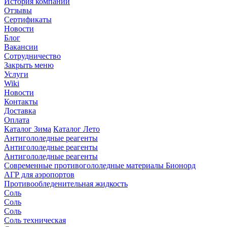
История компании
Отзывы
Сертификаты
Новости
Блог
Вакансии
Сотрудничество
Закрыть меню
Услуги
Wiki
Новости
Контакты
Доставка
Оплата
Каталог Зима
Каталог Лето
Антигололедные реагенты
Антигололедные реагенты
Антигололедные реагенты
Современные противогололедные материалы Бионорд
АГР для аэропортов
Противообледенительная жидкость
Соль
Соль
Соль
Соль техническая