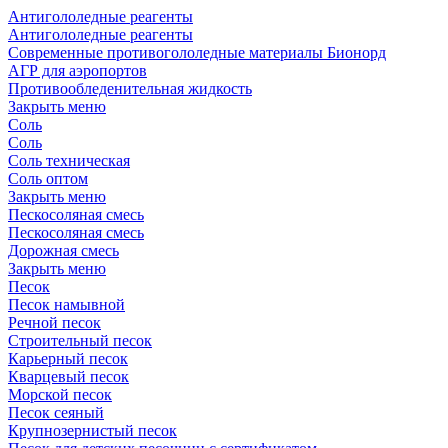
Антигололедные реагенты
Антигололедные реагенты
Современные противогололедные материалы Бионорд
АГР для аэропортов
Противообледенительная жидкость
Закрыть меню
Соль
Соль
Соль техническая
Соль оптом
Закрыть меню
Пескосоляная смесь
Пескосоляная смесь
Дорожная смесь
Закрыть меню
Песок
Песок намывной
Речной песок
Строительный песок
Карьерный песок
Кварцевый песок
Морской песок
Песок сеяный
Крупнозернистый песок