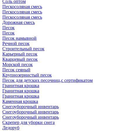
Соль оптом
Пескосоляная смесь
Пескосоляная смесь
Пескосоляная смесь
Дорожная смесь
Песок
Песок
Песок намывной
Речной песок
Строительный песок
Карьерный песок
Кварцевый песок
Морской песок
Песок сеяный
Крупнозернистый песок
Песок для детских песочниц,с сертификатом
Гранитная крошка
Гранитная крошка
Гранитная крошка
Каменная крошка
Cнегоуборочный инвентарь
Cнегоуборочный инвентарь
Снегоуборочный инвентарь
Скрепер для уборки снега
Ледоруб