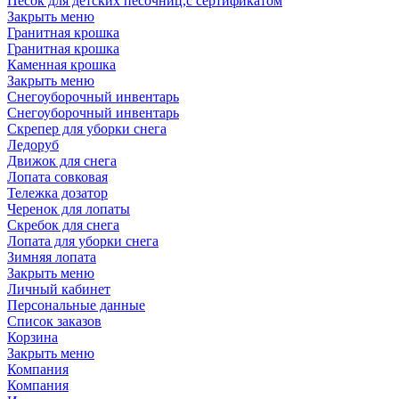
Песок для детских песочниц,с сертификатом
Закрыть меню
Гранитная крошка
Гранитная крошка
Каменная крошка
Закрыть меню
Cнегоуборочный инвентарь
Снегоуборочный инвентарь
Скрепер для уборки снега
Ледоруб
Движок для снега
Лопата совковая
Тележка дозатор
Черенок для лопаты
Скребок для снега
Лопата для уборки снега
Зимняя лопата
Закрыть меню
Личный кабинет
Персональные данные
Список заказов
Корзина
Закрыть меню
Компания
Компания